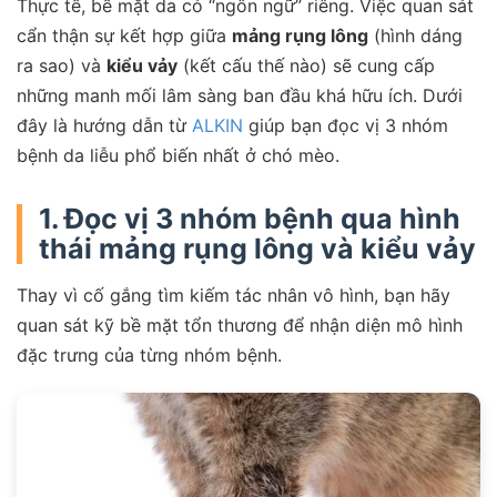
Thực tế, bề mặt da có “ngôn ngữ” riêng. Việc quan sát
cẩn thận sự kết hợp giữa
mảng rụng lông
(hình dáng
ra sao) và
kiểu vảy
(kết cấu thế nào) sẽ cung cấp
những manh mối lâm sàng ban đầu khá hữu ích. Dưới
đây là hướng dẫn từ
ALKIN
giúp bạn đọc vị 3 nhóm
bệnh da liễu phổ biến nhất ở chó mèo.
1. Đọc vị 3 nhóm bệnh qua hình
thái mảng rụng lông và kiểu vảy
Thay vì cố gắng tìm kiếm tác nhân vô hình, bạn hãy
quan sát kỹ bề mặt tổn thương để nhận diện mô hình
đặc trưng của từng nhóm bệnh.