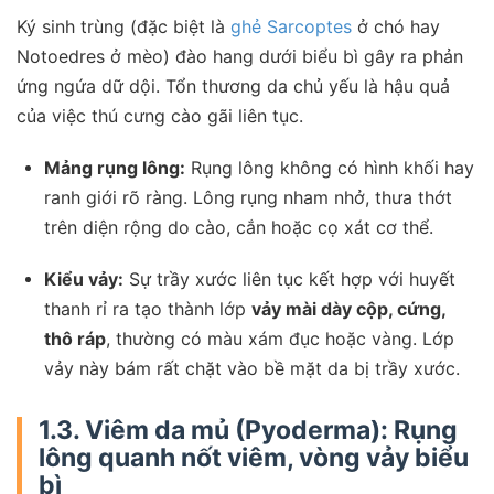
Ký sinh trùng (đặc biệt là
ghẻ Sarcoptes
ở chó hay
Notoedres ở mèo) đào hang dưới biểu bì gây ra phản
ứng ngứa dữ dội. Tổn thương da chủ yếu là hậu quả
của việc thú cưng cào gãi liên tục.
Mảng rụng lông:
Rụng lông không có hình khối hay
ranh giới rõ ràng. Lông rụng nham nhở, thưa thớt
trên diện rộng do cào, cắn hoặc cọ xát cơ thể.
Kiểu vảy:
Sự trầy xước liên tục kết hợp với huyết
thanh rỉ ra tạo thành lớp
vảy mài dày cộp, cứng,
thô ráp
, thường có màu xám đục hoặc vàng. Lớp
vảy này bám rất chặt vào bề mặt da bị trầy xước.
1.3. Viêm da mủ (Pyoderma): Rụng
lông quanh nốt viêm, vòng vảy biểu
bì