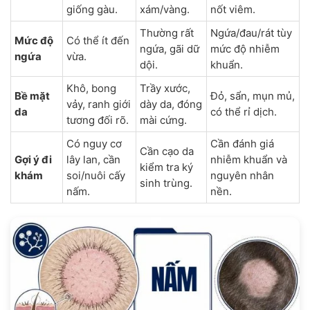
giống gàu.
xám/vàng.
nốt viêm.
Thường rất
Ngứa/đau/rát tùy
Mức độ
Có thể ít đến
ngứa, gãi dữ
mức độ nhiễm
ngứa
vừa.
dội.
khuẩn.
Khô, bong
Trầy xước,
Bề mặt
Đỏ, sẩn, mụn mủ,
vảy, ranh giới
dày da, đóng
da
có thể rỉ dịch.
tương đối rõ.
mài cứng.
Có nguy cơ
Cần đánh giá
Cần cạo da
Gợi ý đi
lây lan, cần
nhiễm khuẩn và
kiểm tra ký
khám
soi/nuôi cấy
nguyên nhân
sinh trùng.
nấm.
nền.