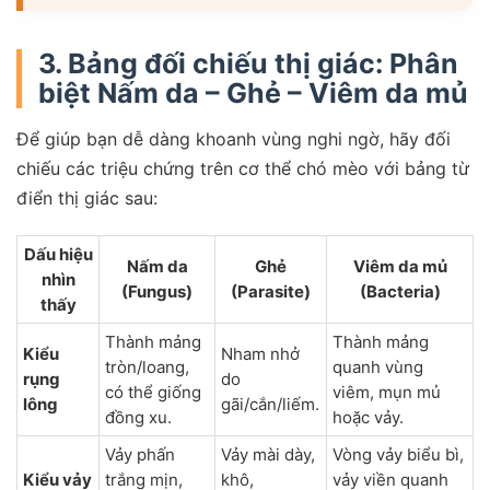
3. Bảng đối chiếu thị giác: Phân
biệt Nấm da – Ghẻ – Viêm da mủ
Để giúp bạn dễ dàng khoanh vùng nghi ngờ, hãy đối
chiếu các triệu chứng trên cơ thể chó mèo với bảng từ
điển thị giác sau:
Dấu hiệu
Nấm da
Ghẻ
Viêm da mủ
nhìn
(Fungus)
(Parasite)
(Bacteria)
thấy
Thành mảng
Thành mảng
Kiểu
Nham nhở
tròn/loang,
quanh vùng
rụng
do
có thể giống
viêm, mụn mủ
lông
gãi/cắn/liếm.
đồng xu.
hoặc vảy.
Vảy phấn
Vảy mài dày,
Vòng vảy biểu bì,
Kiểu vảy
trắng mịn,
khô,
vảy viền quanh