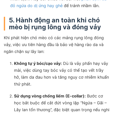
đỏ ngứa do dị ứng hay ghẻ
để tránh nhầm lẫn.
5. Hành động an toàn khi chó
mèo bị rụng lông và đóng vảy
Khi phát hiện chó mèo có các mảng rụng lông đóng
vảy, việc ưu tiên hàng đầu là bảo vệ hàng rào da và
ngăn chặn sự lây lan:
Không tự ý bóc/cạo vảy:
Dù là vảy phấn hay vảy
mài, việc dùng tay bóc vảy có thể tạo vết trầy
hở, làm da đau hơn và tăng nguy cơ nhiễm khuẩn
thứ phát.
Sử dụng vòng chống liếm (E-collar):
Bước cơ
học bắt buộc để cắt đứt vòng lặp “Ngứa – Gãi –
Lây lan tổn thương”, đặc biệt quan trọng nếu nghi