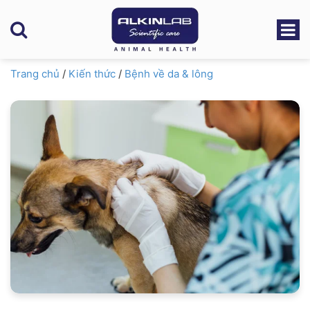
Trang chủ
/
Kiến thức
/
Bệnh về da & lông