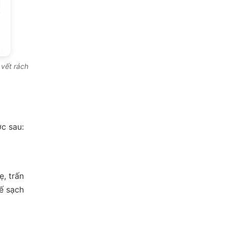
 vết rách
ớc sau:
, trấn
ế sạch