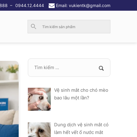
.888
–
0944.12.4444
Email: vukientk@gmail.com
Vệ sinh mắt cho chó mèo
bao lâu một lần?
Dung dịch vệ sinh mắt có
làm hết vết ố nước mắt