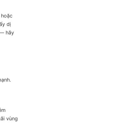
, hoặc
ấy dị
 — hãy
mạnh.
iễm
gãi vùng