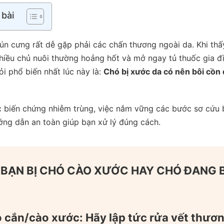
 bài
cún cưng rất dễ gặp phải các chấn thương ngoài da. Khi th
nhiều chủ nuôi thường hoảng hốt và mở ngay tủ thuốc gia đ
ỏi phổ biến nhất lúc này là:
Chó bị xước da có nên bôi cồn
c biến chứng nhiễm trùng, việc nắm vững các bước sơ cứu
ớng dẫn an toàn giúp bạn xử lý đúng cách.
BẠN BỊ CHÓ CÀO XƯỚC HAY CHÓ ĐANG B
 cắn/cào xước:
Hãy lập tức rửa vết thươ