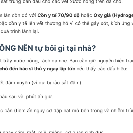
 sát trùng ban đầu cho các vết xước nông trên da chó.
 lẫn cồn đỏ với
Cồn y tế 70/90 độ
hoặc
Oxy già (Hydrog
oặc cồn y tế lên vết thương hở vì có thể gây xót, kích ứng 
uá trình lành lại.
ÔNG NÊN tự bôi gì tại nhà?
t trầy xước nông, rách da nhẹ. Bạn cần giữ nguyên hiện trạ
chó đến bác sĩ thú y ngay lập tức
nếu thấy các dấu hiệu:
ết đâm xuyên (ví dụ: bị rào sắt đâm).
áu sau vài phút ấn giữ.
c cắn (tiềm ẩn nguy cơ dập nát mô bên trong và nhiễm trù
g nhạy cảm: mắt, mũi, miệng, cơ quan sinh dục.