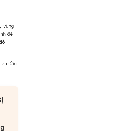
ấy vùng
ình để
 đỏ
 ban đầu
Ị
ng