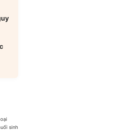
u
guy
c
oại
uối sinh