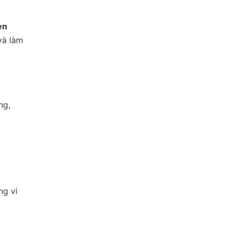
en
và làm
ng,
ng vi