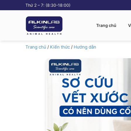
Thứ 2 – 7: (8:30-18:00)
Trang chủ
V
Trang chủ
/
Kiến thức
/
Hướng dẫn