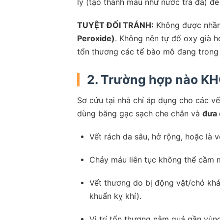
lý (tạo thành màu như nước trà đá) để
TUYỆT ĐỐI TRÁNH:
Không được nhầm
Peroxide)
. Không nên tự đổ oxy già h
tổn thương các tế bào mô đang trong q
2. Trường hợp nào KH
Sơ cứu tại nhà chỉ áp dụng cho các vế
dùng băng gạc sạch che chắn và
đưa 
Vết rách da sâu, hở rộng, hoặc là v
Chảy máu liên tục không thể cầm m
Vết thương do bị động vật/chó khá
khuẩn kỵ khí).
Vị trí tổn thương nằm quá gần vùn