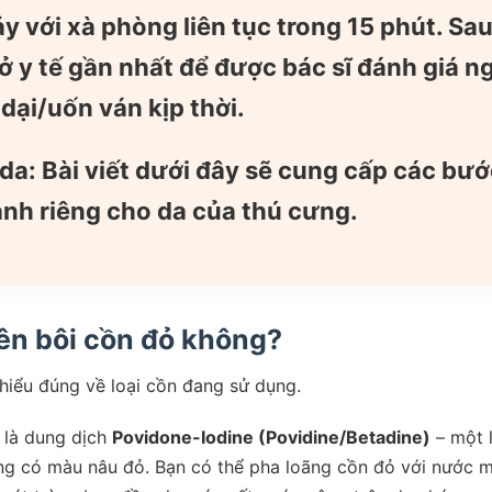
y với xà phòng liên tục trong 15 phút. Sa
ở y tế gần nhất
để được bác sĩ đánh giá n
dại/uốn ván kịp thời.
da:
Bài viết dưới đây sẽ cung cấp các bướ
ành riêng cho da của thú cưng.
nên bôi cồn đỏ không?
hiểu đúng về loại cồn đang sử dụng.
u là dung dịch
Povidone-Iodine (Povidine/Betadine)
– một l
ờng có màu nâu đỏ. Bạn có thể pha loãng cồn đỏ với nước m