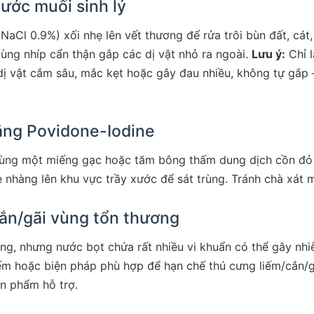
ước muối sinh lý
NaCl 0.9%) xối nhẹ lên vết thương để rửa trôi bùn đất, cát
ùng nhíp cẩn thận gắp các dị vật nhỏ ra ngoài.
Lưu ý:
Chỉ l
 dị vật cắm sâu, mắc kẹt hoặc gây đau nhiều, không tự gắp
ằng Povidone-Iodine
 dùng một miếng gạc hoặc tăm bông thấm dung dịch cồn đỏ
 nhàng lên khu vực trầy xước để sát trùng. Tránh chà xát 
ắn/gãi vùng tổn thương
ơng, nhưng nước bọt chứa rất nhiều vi khuẩn có thể gây nh
ếm hoặc biện pháp phù hợp để hạn chế thú cưng liếm/cắn/
ản phẩm hỗ trợ.