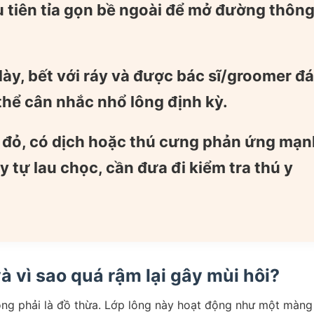
 tiên tỉa gọn bề ngoài để mở đường thôn
dày, bết với ráy và được bác sĩ/groomer đ
hể cân nhắc nhổ lông định kỳ.
, đỏ, có dịch hoặc thú cưng phản ứng mạn
tự lau chọc, cần đưa đi kiểm tra thú y
 và vì sao quá rậm lại gây mùi hôi?
không phải là đồ thừa. Lớp lông này hoạt động như một màng