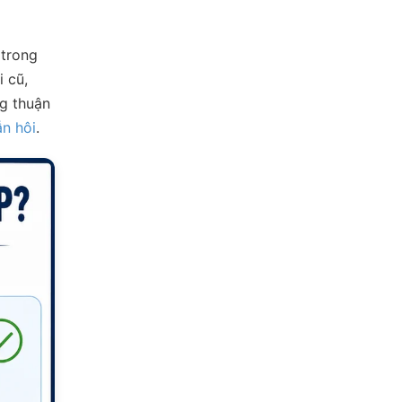
 trong
i cũ,
ng thuận
ẫn hôi
.