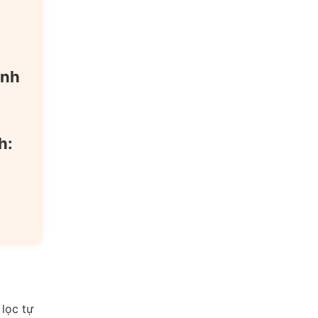
g
ánh
h:
 lọc tự