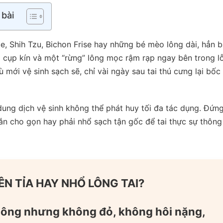
 bài
, Shih Tzu, Bichon Frise hay những bé mèo lông dài, hẳn 
i cụp kín và một “rừng” lông mọc rậm rạp ngay bên trong lỗ
ù mới vệ sinh sạch sẽ, chỉ vài ngày sau tai thú cưng lại bốc
, dung dịch vệ sinh không thể phát huy tối đa tác dụng. Đứn
ngắn cho gọn hay phải nhổ sạch tận gốc để tai thực sự thông
N TỈA HAY NHỔ LÔNG TAI?
 lông nhưng không đỏ, không hôi nặng,