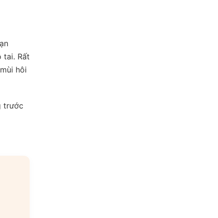
bạn
 tai. Rất
 mùi hôi
g trước