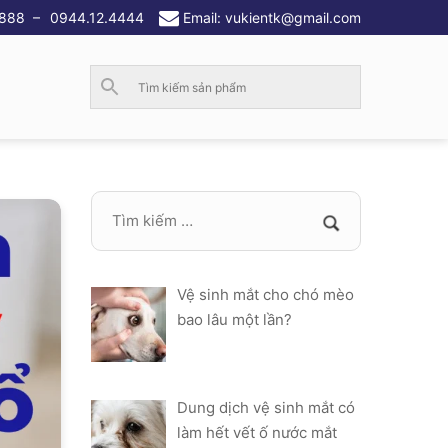
.888
–
0944.12.4444
Email: vukientk@gmail.com
Vệ sinh mắt cho chó mèo
bao lâu một lần?
Dung dịch vệ sinh mắt có
làm hết vết ố nước mắt