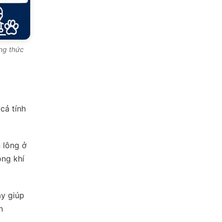
ông thức
cả tính
 lông ở
ông khí
ày giúp
n