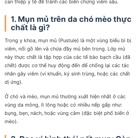
can thiệp y tế để tránh các biến chứng viêm sâu.
1. Mụn mủ trên da chó mèo thực
chất là gì?
Trong y khoa, mụn mủ (Pustule) là một vùng biểu bì bị
viêm, nổi gồ lên và chứa đầy mủ bên trong. Lớp mủ
này thực chất là tập hợp của các tế bào bạch cầu (đã
chết) được cơ thể huy động đến để chống lại các tác
nhân gây viêm (vi khuẩn, ký sinh trùng, hoặc các chất
dị ứng).
Ở chó và mèo, mụn mủ thường xuất hiện nhất ở các
vùng da mỏng, ít lông hoặc có nhiều nếp gấp như:
bụng, bẹn, nách, hoặc vùng cằm (đặc biệt phổ biến ở
mèo).