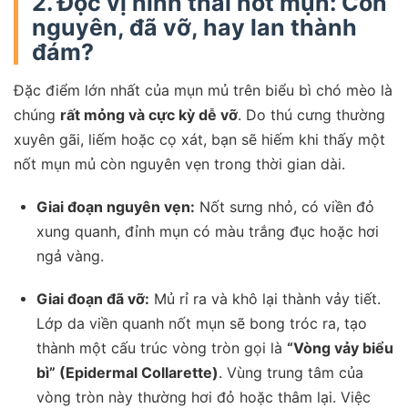
2. Đọc vị hình thái nốt mụn: Còn
nguyên, đã vỡ, hay lan thành
đám?
Đặc điểm lớn nhất của mụn mủ trên biểu bì chó mèo là
chúng
rất mỏng và cực kỳ dễ vỡ
. Do thú cưng thường
xuyên gãi, liếm hoặc cọ xát, bạn sẽ hiếm khi thấy một
nốt mụn mủ còn nguyên vẹn trong thời gian dài.
Giai đoạn nguyên vẹn:
Nốt sưng nhỏ, có viền đỏ
xung quanh, đỉnh mụn có màu trắng đục hoặc hơi
ngả vàng.
Giai đoạn đã vỡ:
Mủ rỉ ra và khô lại thành vảy tiết.
Lớp da viền quanh nốt mụn sẽ bong tróc ra, tạo
thành một cấu trúc vòng tròn gọi là
“Vòng vảy biểu
bì” (Epidermal Collarette)
. Vùng trung tâm của
vòng tròn này thường hơi đỏ hoặc thâm lại. Việc