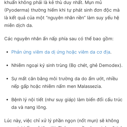
khuẩn không phải là kẻ thù duy nhất. Mụn mủ
(Pyoderma) thường hiếm khi tự phát sinh đơn độc mà
là kết quả của một “nguyên nhân nền” làm suy yếu hệ
miễn dịch da.
Các nguyên nhân ẩn nấp phía sau có thể bao gồm:
Phản ứng viêm da dị ứng hoặc viêm da cơ địa
.
Nhiễm ngoại ký sinh trùng (Bọ chét, ghẻ Demodex).
Sự mất cân bằng môi trường da do ẩm ướt, nhiều
nếp gấp hoặc nhiễm nấm men Malassezia.
Bệnh lý nội tiết (như suy giáp) làm biến đổi cấu trúc
da và nang lông.
Lúc này, việc chỉ xử lý phần ngọn (nốt mụn) sẽ không