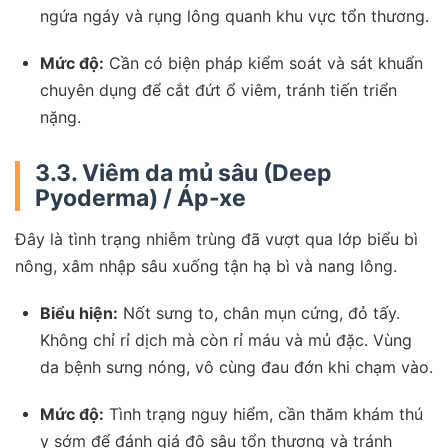
ngứa ngáy và rụng lông quanh khu vực tổn thương.
Mức độ:
Cần có biện pháp kiểm soát và sát khuẩn
chuyên dụng để cắt đứt ổ viêm, tránh tiến triển
nặng.
3.3. Viêm da mủ sâu (Deep
Pyoderma) / Áp-xe
Đây là tình trạng nhiễm trùng đã vượt qua lớp biểu bì
nông, xâm nhập sâu xuống tận hạ bì và nang lông.
Biểu hiện:
Nốt sưng to, chân mụn cứng, đỏ tấy.
Không chỉ rỉ dịch mà còn rỉ máu và mủ đặc. Vùng
da bệnh sưng nóng, vô cùng đau đớn khi chạm vào.
Mức độ:
Tình trạng nguy hiểm, cần thăm khám thú
y sớm để đánh giá độ sâu tổn thương và tránh