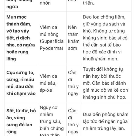
nhờn
triển.
ngứa
Mụn mọc
Đeo loa chống liếm,
thành đám,
giữ vùng da sạch và
Viêm da
Nên
vỡ tạo vảy
khô. Không tự dùng
mủ nông
thăm
tiết, rỉ dịch
kháng sinh; bác sĩ có
(Superficial
khám
nhẹ, có ngứa
thể cần soi tế bào
Pyoderma)
sớm
hoặc rụng
học để xác định vi
lông
khuẩn/nấm men.
Tuyệt đối không tự
Cục sưng to,
Cần
Viêm da
nặn hay bôi thuốc
cứng, rỉ máu
đi
mủ sâu,
mỡ. Cần bác sĩ đánh
mủ, đau đớn
thú y
áp-xe
giá mức độ và kê đơn
khi chạm vào
ngay
kháng sinh phù hợp.
Nguy cơ
Sốt, lừ đừ, bỏ
Cần
nhiễm
Đưa đến phòng khám
ăn, vùng
đi
trùng sâu,
lập tức để ngăn ngừa
sưng đỏ lan
thú y
biến chứng
nhiễm trùng lây lan.
rộng
ngay
toàn thân