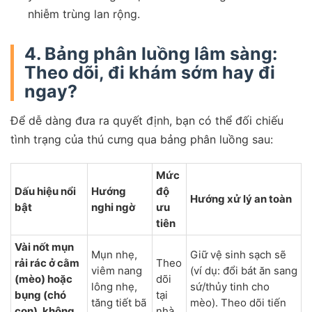
nhiễm trùng lan rộng.
4. Bảng phân luồng lâm sàng:
Theo dõi, đi khám sớm hay đi
ngay?
Để dễ dàng đưa ra quyết định, bạn có thể đối chiếu
tình trạng của thú cưng qua bảng phân luồng sau:
Mức
Dấu hiệu nổi
Hướng
độ
Hướng xử lý an toàn
bật
nghi ngờ
ưu
tiên
Vài nốt mụn
Mụn nhẹ,
Giữ vệ sinh sạch sẽ
rải rác ở cằm
Theo
viêm nang
(ví dụ: đổi bát ăn sang
(mèo) hoặc
dõi
lông nhẹ,
sứ/thủy tinh cho
bụng (chó
tại
tăng tiết bã
mèo). Theo dõi tiến
con), không
nhà