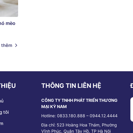
chó mèo
 thêm
THIỆU
THÔNG TIN LIÊN HỆ
CÔNG TY TNHH PHÁT TRIỂN THƯƠNG
hủ
MẠI KỲ NAM
 tôi
Hotline: 0833.180.888 – 0944.12.4444
ẩm
Địa chỉ:
523 Hoàng Hoa Thám, Phường
Vĩnh Phúc, Quận Tây Hồ, TP Hà Nội