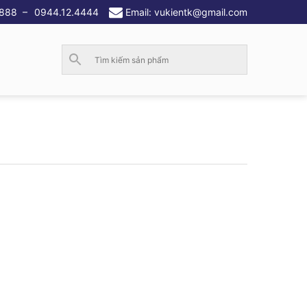
.888
–
0944.12.4444
Email: vukientk@gmail.com