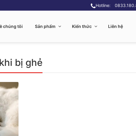
Hotline:
0833.180
ề chúng tôi
Sản phẩm
Kiến thức
Liên hệ
khi bị ghẻ