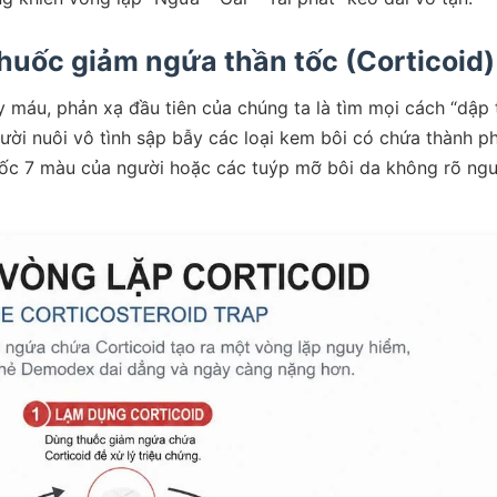
thuốc giảm ngứa thần tốc (Corticoid)
 máu, phản xạ đầu tiên của chúng ta là tìm mọi cách “dập 
gười nuôi vô tình sập bẫy các loại kem bôi có chứa thành p
uốc 7 màu của người hoặc các tuýp mỡ bôi da không rõ ng