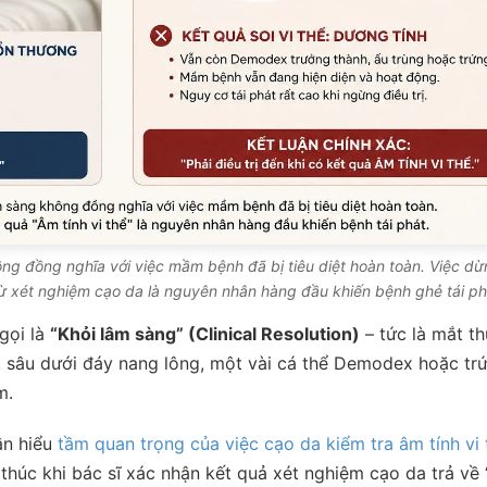
ông đồng nghĩa với việc mầm bệnh đã bị tiêu diệt hoàn toàn. Việc d
 từ xét nghiệm cạo da là nguyên nhân hàng đầu khiến bệnh ghẻ tái ph
 gọi là
“Khỏi lâm sàng” (Clinical Resolution)
– tức là mắt t
, sâu dưới đáy nang lông, một vài cá thể Demodex hoặc tr
m.
ần hiểu
tầm quan trọng của việc cạo da kiểm tra âm tính vi 
 thúc khi bác sĩ xác nhận kết quả xét nghiệm cạo da trả về 