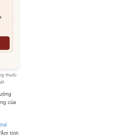
ừng thuốc
át.
hường
ứng của
thể
“Âm tính