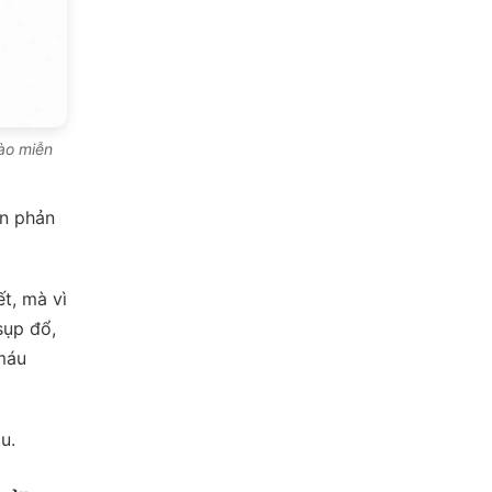
rào miễn
àn phản
t, mà vì
sụp đổ,
máu
u.