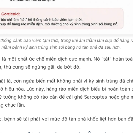
ệ thống cảnh báo viêm tạm thời, trong khi âm thầm làm sụp đổ hàng 
 mầm bệnh ký sinh trùng sinh sôi bùng nổ tàn phá da sâu hơn.
 là một chất ức chế miễn dịch cực mạnh. Nó “tắt” hoàn to
, thú cưng sẽ ngừng gãi, da bớt đỏ.
t là, cơn ngứa biến mất không phải vì ký sinh trùng đã chế
ô hiệu hóa. Lúc này, hàng rào miễn dịch biểu bì hoàn toàn 
lý tưởng không có rào cản để cái ghẻ Sarcoptes hoặc ghẻ 
g chục lần.
c, bệnh sẽ tái phát với mức độ tàn phá khốc liệt hơn ban đầ