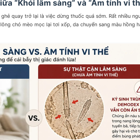
iữa “Khỏi lâm sàng” và “Âm tính vi t
 ghẻ quay trở lại là việc dừng thuốc quá sớm. Rất nhiều ng
 lông chó mèo mọc lại tơi xốp, da chuyển sang màu hồng 