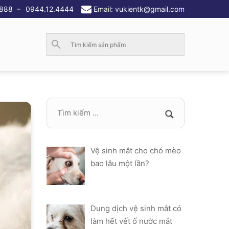
.888
–
0944.12.4444
Email: vukientk@gmail.com
Vệ sinh mắt cho chó mèo
bao lâu một lần?
Dung dịch vệ sinh mắt có
làm hết vết ố nước mắt