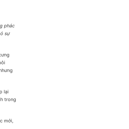
ng phác
có sự
 cưng
bôi
 nhưng
p lại
nh trong
c mới,