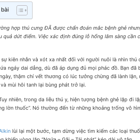
 bài
trường hợp thú cưng ĐÃ được chẩn đoán mắc bệnh ghẻ như
ệu quả dứt điểm. Việc xác định đúng lỗ hổng lâm sàng cần 
ự kiên nhẫn và xót xa nhất đối với người nuôi là nhìn thú
ứa ngáy dai dẳng, dù đã áp dụng đủ mọi phác đồ. Bạn đã 
ngày, thậm chí vết thương có lúc tưởng chừng đã lành lặn,
à mùi hôi tanh lại bùng phát trở lại.
uy nhiên, trong da liễu thú y, hiện tượng bệnh ghẻ lặp đi lặ
rùng lờn thuốc”. Nó thường đến từ những khoảng trống vô hì
Alkin
lùi lại một bước, tạm dừng việc tìm kiếm các loại thuố
g khiến vòng lặp “Ngứa – Gãi – Tái phát” kéo dài vô tận.