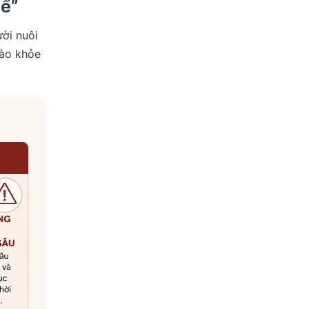
hể”
ười nuôi
hào khỏe