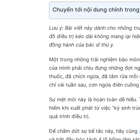
Chuyển tới nội dung chính trong
Lưu ý: Bài viết này dành cho những 
đồ điều trị kéo dài không mang lại hi
đồng hành của bác sĩ thú y.
Một trong những trải nghiệm bào mòn s
của mình phải chịu đựng những đợt ng
thuốc, đã chích ngừa, đã tắm rửa mỗi 
chỉ vài tuần sau, cơn ngứa điên cuồng v
Sự mệt mỏi này là hoàn toàn dễ hiểu. T
hiếm khi xuất phát từ việc “ký sinh t
quá trình điều trị.
Để chấm dứt sự bế tắc này, hãy cùng
và bắt đầu bóc tách 4 lỗ hổng lâm sàn