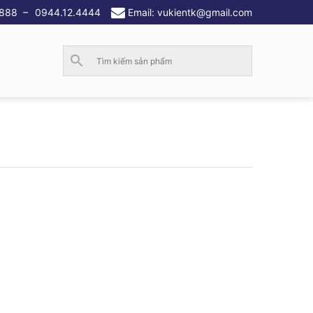
.888
–
0944.12.4444
Email: vukientk@gmail.com