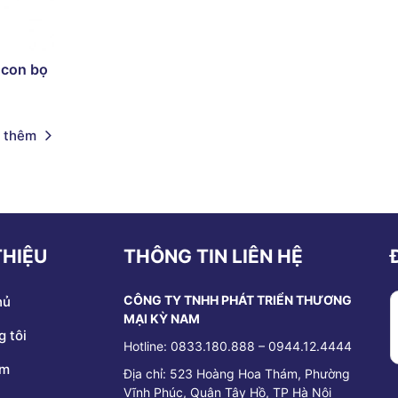
 con bọ
 thêm
THIỆU
THÔNG TIN LIÊN HỆ
CÔNG TY TNHH PHÁT TRIỂN THƯƠNG
hủ
MẠI KỲ NAM
 tôi
Hotline: 0833.180.888 – 0944.12.4444
ẩm
Địa chỉ:
523 Hoàng Hoa Thám, Phường
Vĩnh Phúc, Quận Tây Hồ, TP Hà Nội