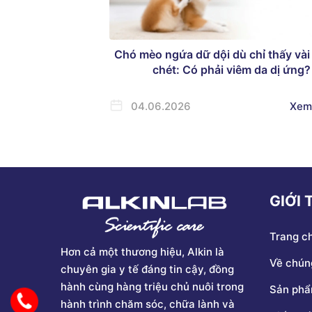
Chó mèo ngứa dữ dội dù chỉ thấy vài
chét: Có phải viêm da dị ứng?
04.06.2026
Xem
GIỚI 
Trang c
Hơn cả một thương hiệu, Alkin là
Về chúng
chuyên gia y tế đáng tin cậy, đồng
hành cùng hàng triệu chủ nuôi trong
Sản ph
hành trình chăm sóc, chữa lành và