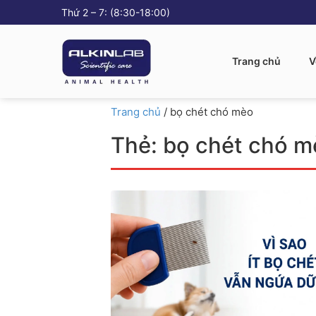
Thứ 2 – 7: (8:30-18:00)
Trang chủ
V
Trang chủ
/
bọ chét chó mèo
Thẻ:
bọ chét chó m