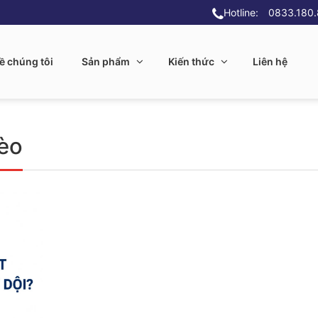
Hotline:
0833.180
ề chúng tôi
Sản phẩm
Kiến thức
Liên hệ
èo