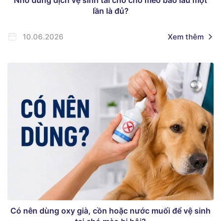
Nhỏ dung dịch vệ sinh tai cho chó mèo bao lâu một
lần là đủ?
10.06.2026
Xem thêm
Có nên dùng oxy già, cồn hoặc nước muối để vệ sinh