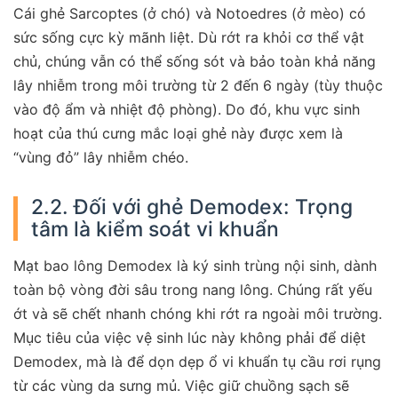
Cái ghẻ Sarcoptes (ở chó) và Notoedres (ở mèo) có
sức sống cực kỳ mãnh liệt. Dù rớt ra khỏi cơ thể vật
chủ, chúng vẫn có thể sống sót và bảo toàn khả năng
lây nhiễm trong môi trường từ 2 đến 6 ngày (tùy thuộc
vào độ ẩm và nhiệt độ phòng). Do đó, khu vực sinh
hoạt của thú cưng mắc loại ghẻ này được xem là
“vùng đỏ” lây nhiễm chéo.
2.2. Đối với ghẻ Demodex: Trọng
tâm là kiểm soát vi khuẩn
Mạt bao lông Demodex là ký sinh trùng nội sinh, dành
toàn bộ vòng đời sâu trong nang lông. Chúng rất yếu
ớt và sẽ chết nhanh chóng khi rớt ra ngoài môi trường.
Mục tiêu của việc vệ sinh lúc này không phải để diệt
Demodex, mà là để dọn dẹp ổ vi khuẩn tụ cầu rơi rụng
từ các vùng da sưng mủ. Việc giữ chuồng sạch sẽ