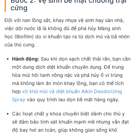
Bước 2: Vệ sinh bề mặt chuồng trại
cứng
Đối với nan lồng sắt, khay nhựa vệ sinh hay sàn nhà,
việc dội nước lã là không đủ để phá hủy Màng sinh
học (Biofilm) do vi khuẩn tạo ra từ dịch mủ và bã nhờn
của thú cưng.
Hành động:
Sau khi dọn sạch chất thải rắn, bạn cần
một dung dịch diệt khuẩn chuyên dụng. Để trung
hòa mùi hôi tanh nồng nặc và phá hủy ổ vi trùng
mà không làm ăn mòn khay lồng, bạn có thể tích
hợp
xịt khử mùi và diệt khuẩn Alkin Deodorizing
Spray
vào quy trình lau dọn bề mặt hàng ngày.
Các hoạt chất y khoa chuyên biệt dành cho thú y
sẽ đảm bảo tính sát khuẩn mạnh mẽ nhưng vẫn đạt
độ bay hơi an toàn, giúp không gian sống khô