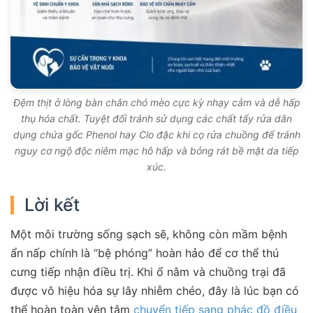
Đệm thịt ở lòng bàn chân chó mèo cực kỳ nhạy cảm và dễ hấp
thụ hóa chất. Tuyệt đối tránh sử dụng các chất tẩy rửa dân
dụng chứa gốc Phenol hay Clo đặc khi cọ rửa chuồng để tránh
nguy cơ ngộ độc niêm mạc hô hấp và bỏng rát bề mặt da tiếp
xúc.
Lời kết
Một môi trường sống sạch sẽ, không còn mầm bệnh
ẩn nấp chính là “bệ phóng” hoàn hảo để cơ thể thú
cưng tiếp nhận điều trị. Khi ổ nằm và chuồng trại đã
được vô hiệu hóa sự lây nhiễm chéo, đây là lúc bạn có
thể hoàn toàn yên tâm
chuyển tiếp sang phác đồ điều