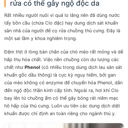
rửa có thể gây ngộ độc da
Rất nhiều người nuôi vì quá lo lắng nên đã dùng nước
tẩy bồn cầu (chứa Clo đặc) hay dung dịch sát khuẩn
sàn nhà của người để cọ rửa chuồng thú cưng. Đây là
một sai lầm y khoa nghiêm trọng.
Đệm thịt ở lòng bàn chân của chó mèo rất mỏng và dễ
hấp thụ hóa chất. Việc nền chuồng còn dư lượng các
chất như
Phenol
(có nhiều trong dung dịch lau sàn sát
khuẩn gốc dầu thông) là cực kỳ nguy hiểm, bởi gan
của mèo không có enzyme để chuyển hóa Phenol, dẫn
đến ngộ độc thần kinh cấp tính. Ngoài ra, hơi khí Clo
bay lên từ chuồng ẩm có thể gây bỏng rát niêm mạc
hô hấp của thú cưng. Luôn ưu tiên các dung dịch diệt
khuẩn được chỉ định an toàn riêng cho ngành thú y.