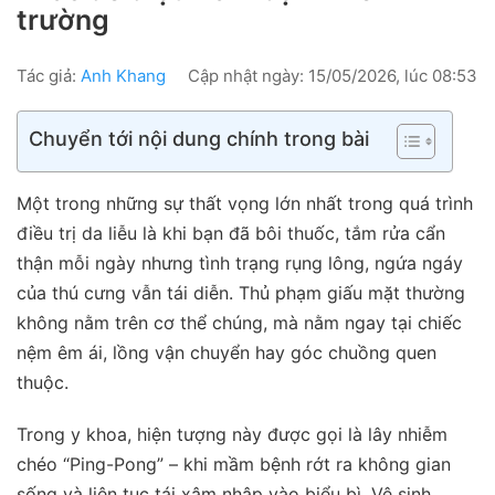
trường
Tác giả:
Anh Khang
Cập nhật ngày: 15/05/2026, lúc 08:53
Chuyển tới nội dung chính trong bài
Một trong những sự thất vọng lớn nhất trong quá trình
điều trị da liễu là khi bạn đã bôi thuốc, tắm rửa cẩn
thận mỗi ngày nhưng tình trạng rụng lông, ngứa ngáy
của thú cưng vẫn tái diễn. Thủ phạm giấu mặt thường
không nằm trên cơ thể chúng, mà nằm ngay tại chiếc
nệm êm ái, lồng vận chuyển hay góc chuồng quen
thuộc.
Trong y khoa, hiện tượng này được gọi là lây nhiễm
chéo “Ping-Pong” – khi mầm bệnh rớt ra không gian
sống và liên tục tái xâm nhập vào biểu bì. Vệ sinh