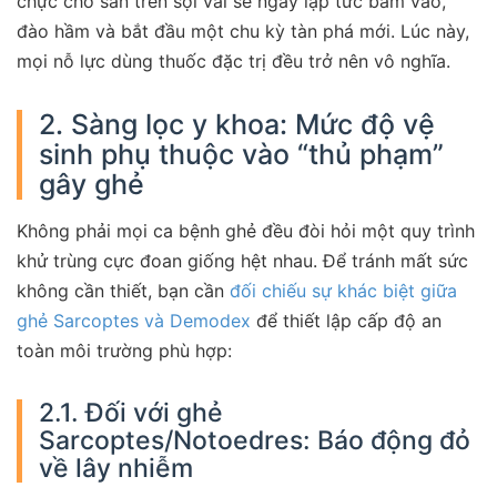
chực chờ sẵn trên sợi vải sẽ ngay lập tức bám vào,
đào hầm và bắt đầu một chu kỳ tàn phá mới. Lúc này,
mọi nỗ lực dùng thuốc đặc trị đều trở nên vô nghĩa.
2. Sàng lọc y khoa: Mức độ vệ
sinh phụ thuộc vào “thủ phạm”
gây ghẻ
Không phải mọi ca bệnh ghẻ đều đòi hỏi một quy trình
khử trùng cực đoan giống hệt nhau. Để tránh mất sức
không cần thiết, bạn cần
đối chiếu sự khác biệt giữa
ghẻ Sarcoptes và Demodex
để thiết lập cấp độ an
toàn môi trường phù hợp:
2.1. Đối với ghẻ
Sarcoptes/Notoedres: Báo động đỏ
về lây nhiễm