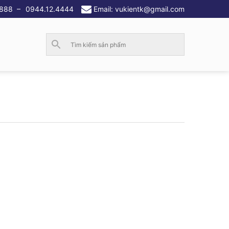
.888
–
0944.12.4444
Email: vukientk@gmail.com