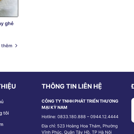
ay ghẻ
 thêm
THIỆU
THÔNG TIN LIÊN HỆ
CÔNG TY TNHH PHÁT TRIỂN THƯƠNG
hủ
MẠI KỲ NAM
 tôi
Hotline: 0833.180.888 – 0944.12.4444
ẩm
Địa chỉ:
523 Hoàng Hoa Thám, Phường
Vĩnh Phúc, Quận Tây Hồ, TP Hà Nội