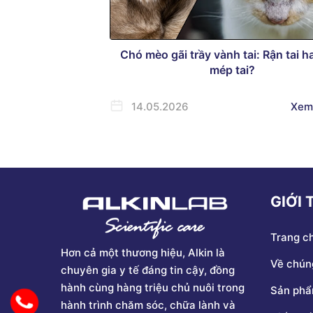
Chó mèo gãi trầy vành tai: Rận tai h
mép tai?
14.05.2026
Xem
GIỚI 
Trang c
Hơn cả một thương hiệu, Alkin là
Về chúng
chuyên gia y tế đáng tin cậy, đồng
hành cùng hàng triệu chủ nuôi trong
Sản ph
hành trình chăm sóc, chữa lành và