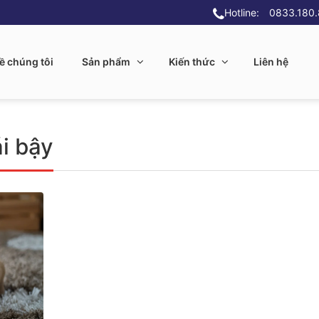
Hotline:
0833.180
ề chúng tôi
Sản phẩm
Kiến thức
Liên hệ
ái bậy