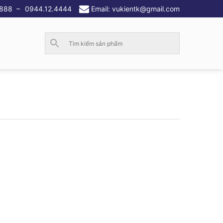
.888
–
0944.12.4444
Email: vukientk@gmail.com