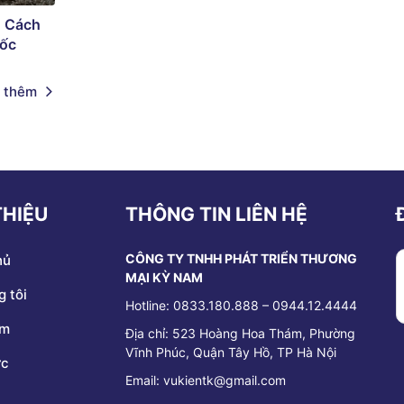
? Cách
gốc
 thêm
THIỆU
THÔNG TIN LIÊN HỆ
CÔNG TY TNHH PHÁT TRIỂN THƯƠNG
hủ
MẠI KỲ NAM
 tôi
Hotline: 0833.180.888 – 0944.12.4444
ẩm
Địa chỉ:
523 Hoàng Hoa Thám, Phường
Vĩnh Phúc, Quận Tây Hồ, TP Hà Nội
ức
Email: vukientk@gmail.com