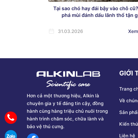
Tại sao chó hay đái bậy vào chỗ cũ
phá mùi đánh dấu lãnh thổ tận 
31.03.2026
Xem
GIỚI 
Trang c
Hơn cả một thương hiệu, Alkin là
Về chúng
chuyên gia y tế đáng tin cậy, đồng
hành cùng hàng triệu chủ nuôi trong
Sản ph
hành trình chăm sóc, chữa lành và
Kiến th
bảo vệ thú cưng.
Liên hệ